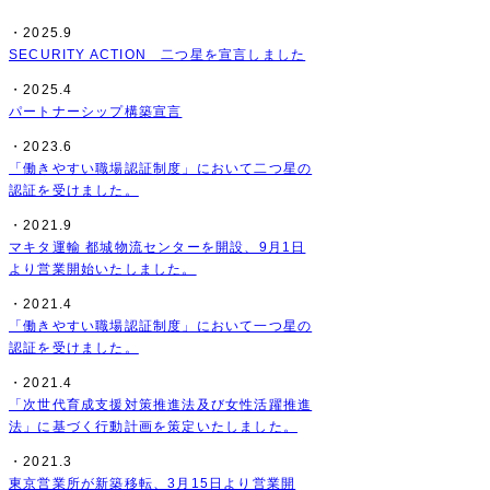
・2025.9
SECURITY ACTION 二つ星を宣言しました
・2025.4
パートナーシップ構築宣言
・2023.6
「働きやすい職場認証制度」において二つ星の
認証を受けました。
・2021.9
マキタ運輸 都城物流センターを開設、9月1日
より営業開始いたしました。
・2021.4
「働きやすい職場認証制度」において一つ星の
認証を受けました。
・2021.4
「次世代育成支援対策推進法及び女性活躍推進
法」に基づく行動計画を策定いたしました。
・2021.3
東京営業所が新築移転、3月15日より営業開