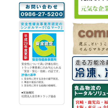
安全性について高い評価を得た
トラック事業者にのみ与えられる
「安全・安心・信頼」の証です。
評価の基準
1. 安全性に対する法令の厳守状況。
2. 事故や違反の状況。
3. 安全性に対する組織の積極性。
■実施機関
社団法人全日本トラック協会